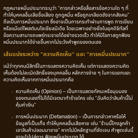
กฎหมายหมิ่นประมาทระบุว่า "การกล่าวหรือสื่อสารข้อความใด ๆ ที่
ทำให้บุคคลอื่นเสียชื่อเสียง ถูกดูหมิ่น หรือถูกเกลียดชังจากสังคม"
ถือเป็นการหมิ่นประมาท ซึ่งอาจเป็นการกระทำผ่านการพูด การเขียน
หรือแม้แต่โพสต์บนโซเชียลมีเดีย โดยเฉพาะอย่างยิ่งในยุคดิจิทัลที่
ข้อความสามารถแพร่กระจายได้อย่างรวดเร็ว ทำให้มีโอกาสถูกฟ้อง
หมิ่นประมาทได้ง่ายขึ้นหากไม่ระวังคำพูดของตนเอง
เส้นแบ่งระหว่าง "ความคิดเห็น" และ "การหมิ่นประมาท"
แม้ว่าทุกคนมีสิทธิ์ในการแสดงความคิดเห็น แต่การแสดงความคิด
เห็นต้องไม่ละเมิดสิทธิ์ของบุคคลอื่น หลักการง่าย ๆ ในการแยกแยะ
ความคิดเห็นจากการหมิ่นประมาทคือ
ความคิดเห็น (Opinion) – เป็นการแสดงทัศนะหรือมุมมอง
ของตนเองที่ไม่ได้มีเจตนาทำร้ายใคร เช่น "ฉันคิดว่าสินค้านี้ไม่
คุ้มค่าเงิน"
การหมิ่นประมาท (Defamation) – เป็นการกล่าวหาหรือให้
ข้อมูลที่เป็นเท็จ ทำให้บุคคลอื่นเสียหาย เช่น "ร้านนี้โกงลูกค้า
เอาสินค้าปลอมมาขาย" หากไม่มีหลักฐานที่ชัดเจน คำพูดเช่นนี้
อาจนำไปสู่การ ฟ้องหมิ่นประมาท ได้