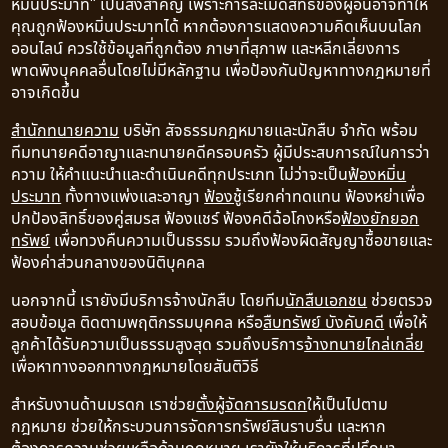
หมิ่นประมาท" เป็นสิ่งสำคัญ เพราะการละเมิดสิทธิ์ของผู้อื่นอาจทำให้
คุณถูกฟ้องหมิ่นประมาทได้ หากต้องการแสดงความคิดเห็นบนโลก
ออนไลน์ ควรใช้ข้อมูลที่ถูกต้อง ภาษาที่สุภาพ และหลีกเลี่ยงการ
พาดพิงบุคคลอื่นโดยไม่มีหลักฐาน เพื่อป้องกันปัญหาทางกฎหมายที่
อาจเกิดขึ้น
สำนักทนายความ
บริษัท สัจธรรมกฎหมายและนักสืบ จำกัด พร้อม
ทีมทนายคดีอาญาและทนายคดีครอบครัว ผู้มีประสบการณ์ในการว่า
ความ ให้คำแนะนำและดำเนินคดีทุกประเภท ไม่ว่าจะเป็น
ฟ้องหมิ่น
ประมาท
ทั้งทางแพ่งและอาญา
ฟ้องชู้
เรียกค่าทดแทน ฟ้องหย่าเพื่อ
ปกป้องสิทธิ์ของคู่สมรส ฟ้องแชร์ ฟ้องคดีฉ้อโกงหรือ
ฟ้องยักยอก
ทรัพย์
เพื่อทวงคืนความเป็นธรรม รวมถึงฟ้องผิดสัญญาซื้อขายและ
ฟ้องค่าส่วนกลางของนิติบุคคล
นอกจากนี้ เรายังมีบริการจ้างนักสืบ โดยทีม
นักสืบเอกชน
ช่วยตรวจ
สอบข้อมูล ติดตามพฤติกรรมบุคคล หรือ
สืบทรัพย์ บังคับคดี
เพื่อให้
ลูกค้าได้รับความเป็นธรรมสูงสุด รวมถึงบริการ
จ้างทนายไกล่เกลี่ย
เพื่อหาทางออกทางกฎหมายโดยสันติวิธี
สำหรับงานด้านมรดก เราช่วย
ตั้งผู้จัดการมรดก
ให้เป็นไปตาม
กฎหมาย ช่วยให้กระบวนการจัดการทรัพย์สินราบรื่น และหาก
ต้องการความช่วยเหลือด้านกฎหมาย เรายังให้บริการ
ที่ปรึกษา